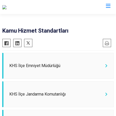
Sivas
Kamu Hizmet Standartları
Akıncılar
İmranlı
Altınyayla
Kangal
Divriği
Koyulhisar
Doğanşar
Şarkışla
KHS İlçe Emniyet Müdürlüğü
Gemerek
Suşehri
Gölova
Ulaş
Gürün
Yıldızeli
KHS İlçe Jandarma Komutanlığı
Hafik
Zara