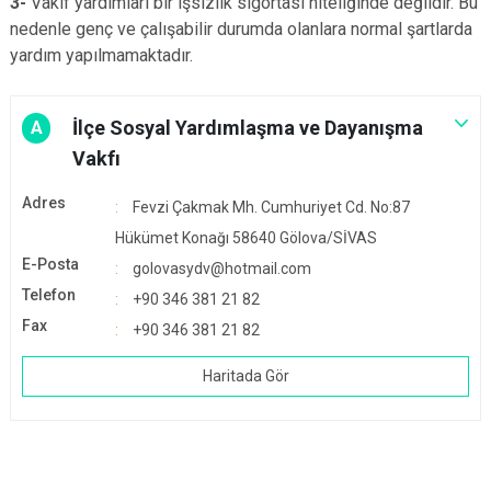
3-
Vakıf yardımları bir işsizlik sigortası niteliğinde değildir. Bu
nedenle genç ve çalışabilir durumda olanlara normal şartlarda
yardım yapılmamaktadır.
İlçe Sosyal Yardımlaşma ve Dayanışma
A
Vakfı
Adres
Fevzi Çakmak Mh. Cumhuriyet Cd. No:87
Hükümet Konağı 58640 Gölova/SİVAS
E-Posta
golovasydv@hotmail.com
Telefon
+90 346 381 21 82
Fax
+90 346 381 21 82
Haritada Gör