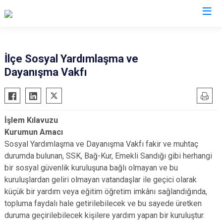
Sivas
İlçe Sosyal Yardımlaşma ve
Dayanışma Vakfı
Akıncılar
İmranlı
Altınyayla
Kangal
Divriği
Koyulhisar
İşlem Kılavuzu
Doğanşar
Şarkışla
Kurumun Amacı
Gemerek
Suşehri
Sosyal Yardımlaşma ve Dayanışma Vakfı fakir ve muhtaç
Gölova
Ulaş
durumda bulunan, SSK, Bağ-Kur, Emekli Sandığı gibi herhangi
bir sosyal güvenlik kuruluşuna bağlı olmayan ve bu
Gürün
Yıldızeli
kuruluşlardan geliri olmayan vatandaşlar ile geçici olarak
Hafik
Zara
küçük bir yardım veya eğitim öğretim imkânı sağlandığında,
topluma faydalı hale getirilebilecek ve bu sayede üretken
duruma geçirilebilecek kişilere yardım yapan bir kuruluştur.