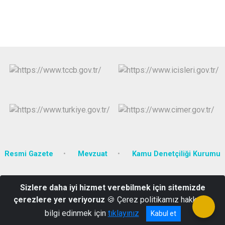
Resmi Gazete
Mevzuat
Kamu Denetçiliği Kurumu
Fevzi Çakmak Mh. Cumhuriyet Cd. No:79 Hükümet Konağı 58640
Sizlere daha iyi hizmet verebilmek için sitemizde
Gölova/SİVAS
çerezlere yer veriyoruz
🍪 Çerez politikamız hakkında
+90 346 381 21 62
bilgi edinmek için
tıklayınız
Kabul et